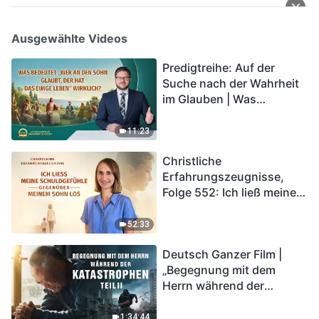
Ausgewählte Videos
Predigtreihe: Auf der
Suche nach der Wahrheit
im Glauben | Was
bedeutet „Wer an den
Sohn glaubt, der hat das
11:23
ewige Leben“ wirklich?
Christliche
Erfahrungszeugnisse,
Folge 552: Ich ließ meine
Schuldgefühle gegenüber
meinem Sohn los
52:33
Deutsch Ganzer Film |
„Begegnung mit dem
Herrn während der
Katastrophen“ (Teil II) | Die
Katastrophen der Endzeit
1:34:44