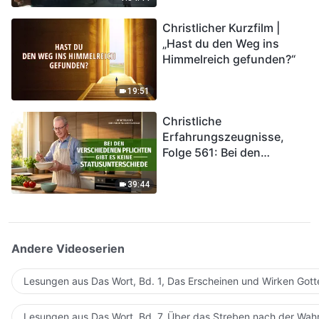
kommen. Wie können wir
Christlicher Kurzfilm |
in das Königreich Gottes
„Hast du den Weg ins
eintreten?
Himmelreich gefunden?“
19:51
Christliche
Erfahrungszeugnisse,
Folge 561: Bei den
verschiedenen Pflichten
gibt es keine
39:44
Statusunterschiede
Andere Videoserien
Lesungen aus Das Wort, Bd. 1, Das Erscheinen und Wirken Gott
Lesungen aus Das Wort, Bd. 7, Über das Streben nach der Wahr