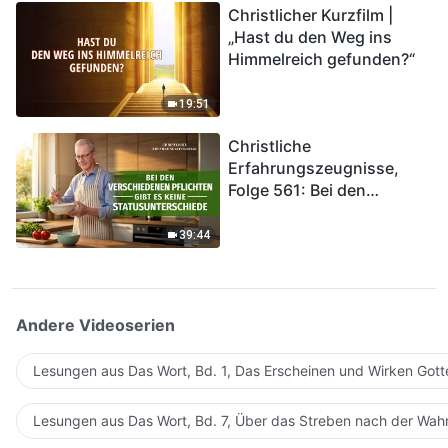
Christlicher Kurzfilm |
in das Königreich Gottes
„Hast du den Weg ins
eintreten?
Himmelreich gefunden?“
19:51
Christliche
Erfahrungszeugnisse,
Folge 561: Bei den
verschiedenen Pflichten
gibt es keine
39:44
Statusunterschiede
Andere Videoserien
Lesungen aus Das Wort, Bd. 1, Das Erscheinen und Wirken Gott
Lesungen aus Das Wort, Bd. 7, Über das Streben nach der Wahr