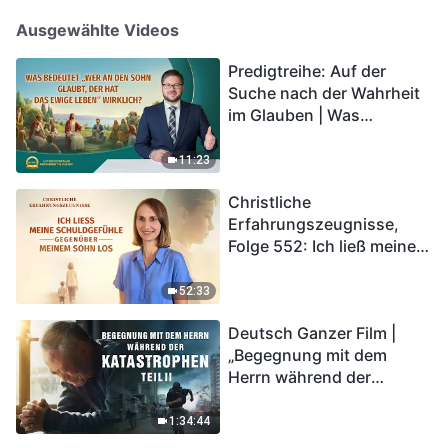
Ausgewählte Videos
Predigtreihe: Auf der
Suche nach der Wahrheit
im Glauben | Was
bedeutet „Wer an den
Sohn glaubt, der hat das
11:23
ewige Leben“ wirklich?
Christliche
Erfahrungszeugnisse,
Folge 552: Ich ließ meine
Schuldgefühle gegenüber
meinem Sohn los
52:33
Deutsch Ganzer Film |
„Begegnung mit dem
Herrn während der
Katastrophen“ (Teil II) | Die
Katastrophen der Endzeit
1:34:44
kommen. Wie können wir