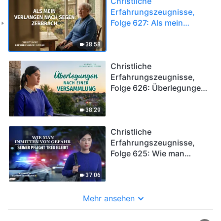
Christliche
Erfahrungszeugnisse,
Folge 627: Als mein
Verlangen nach Segen
zerbrach
38:58
Christliche
Erfahrungszeugnisse,
Folge 626: Überlegungen
nach einer Versammlung
38:29
Christliche
Erfahrungszeugnisse,
Folge 625: Wie man
inmitten von Gefahr
seiner Pflicht treu bleibt
37:06
Mehr ansehen