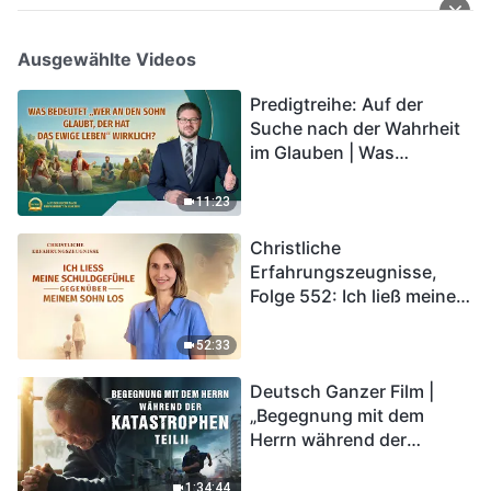
Ausgewählte Videos
Predigtreihe: Auf der
Suche nach der Wahrheit
im Glauben | Was
bedeutet „Wer an den
Sohn glaubt, der hat das
11:23
ewige Leben“ wirklich?
Christliche
Erfahrungszeugnisse,
Folge 552: Ich ließ meine
Schuldgefühle gegenüber
meinem Sohn los
52:33
Deutsch Ganzer Film |
„Begegnung mit dem
Herrn während der
Katastrophen“ (Teil II) | Die
Katastrophen der Endzeit
1:34:44