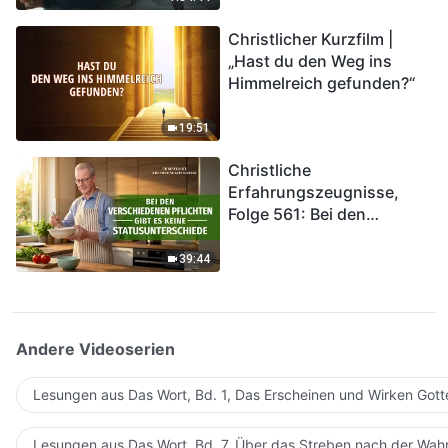
kommen. Wie können wir
Christlicher Kurzfilm |
in das Königreich Gottes
„Hast du den Weg ins
eintreten?
Himmelreich gefunden?“
19:51
Christliche
Erfahrungszeugnisse,
Folge 561: Bei den
verschiedenen Pflichten
gibt es keine
39:44
Statusunterschiede
Andere Videoserien
Lesungen aus Das Wort, Bd. 1, Das Erscheinen und Wirken Gott
Lesungen aus Das Wort, Bd. 7, Über das Streben nach der Wahr