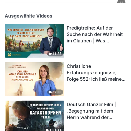
Ausgewählte Videos
Predigtreihe: Auf der
Suche nach der Wahrheit
im Glauben | Was
bedeutet „Wer an den
Sohn glaubt, der hat das
11:23
ewige Leben“ wirklich?
Christliche
Erfahrungszeugnisse,
Folge 552: Ich ließ meine
Schuldgefühle gegenüber
meinem Sohn los
52:33
Deutsch Ganzer Film |
„Begegnung mit dem
Herrn während der
Katastrophen“ (Teil II) | Die
Katastrophen der Endzeit
1:34:44