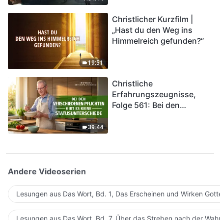
kommen. Wie können wir
Christlicher Kurzfilm |
in das Königreich Gottes
„Hast du den Weg ins
eintreten?
Himmelreich gefunden?“
19:51
Christliche
Erfahrungszeugnisse,
Folge 561: Bei den
verschiedenen Pflichten
gibt es keine
39:44
Statusunterschiede
Andere Videoserien
Lesungen aus Das Wort, Bd. 1, Das Erscheinen und Wirken Gott
Lesungen aus Das Wort, Bd. 7, Über das Streben nach der Wahr