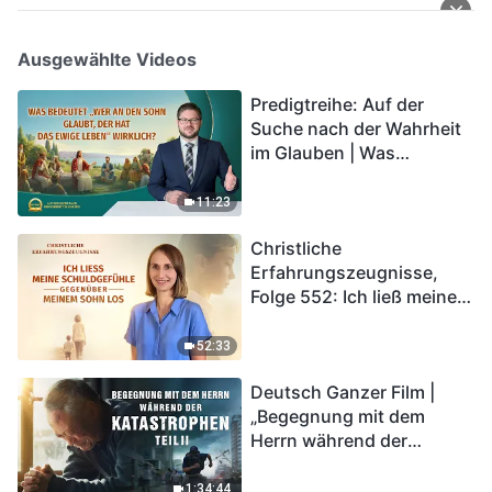
Ausgewählte Videos
Predigtreihe: Auf der
Suche nach der Wahrheit
im Glauben | Was
bedeutet „Wer an den
Sohn glaubt, der hat das
11:23
ewige Leben“ wirklich?
Christliche
Erfahrungszeugnisse,
Folge 552: Ich ließ meine
Schuldgefühle gegenüber
meinem Sohn los
52:33
Deutsch Ganzer Film |
„Begegnung mit dem
Herrn während der
Katastrophen“ (Teil II) | Die
Katastrophen der Endzeit
1:34:44