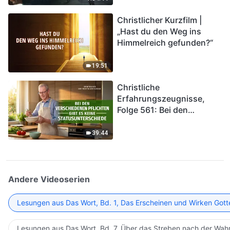
kommen. Wie können wir
Christlicher Kurzfilm |
in das Königreich Gottes
„Hast du den Weg ins
eintreten?
Himmelreich gefunden?“
19:51
Christliche
Erfahrungszeugnisse,
Folge 561: Bei den
verschiedenen Pflichten
gibt es keine
39:44
Statusunterschiede
Andere Videoserien
Lesungen aus Das Wort, Bd. 1, Das Erscheinen und Wirken Gott
Lesungen aus Das Wort, Bd. 7, Über das Streben nach der Wahr