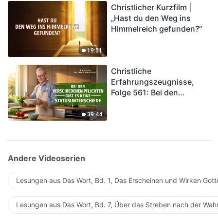
Christlicher Kurzfilm |
in das Königreich Gottes
„Hast du den Weg ins
eintreten?
Himmelreich gefunden?“
19:51
Christliche
Erfahrungszeugnisse,
Folge 561: Bei den
verschiedenen Pflichten
gibt es keine
39:44
Statusunterschiede
Andere Videoserien
Lesungen aus Das Wort, Bd. 1, Das Erscheinen und Wirken Gott
Lesungen aus Das Wort, Bd. 7, Über das Streben nach der Wahr