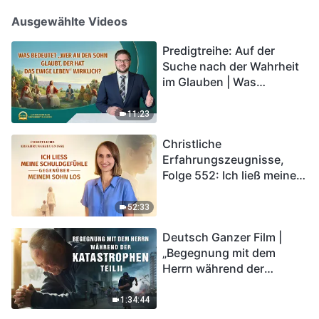
Ausgewählte Videos
Predigtreihe: Auf der
Suche nach der Wahrheit
im Glauben | Was
bedeutet „Wer an den
Sohn glaubt, der hat das
11:23
ewige Leben“ wirklich?
Christliche
Erfahrungszeugnisse,
Folge 552: Ich ließ meine
Schuldgefühle gegenüber
meinem Sohn los
52:33
Deutsch Ganzer Film |
„Begegnung mit dem
Herrn während der
Katastrophen“ (Teil II) | Die
Katastrophen der Endzeit
1:34:44
kommen. Wie können wir