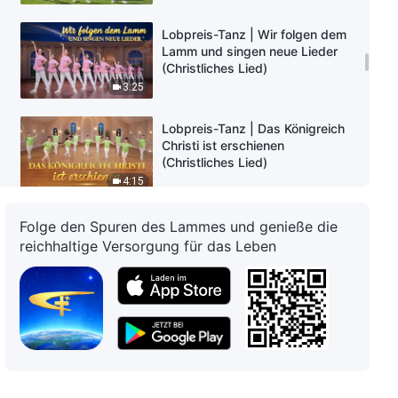
Lobpreis-Tanz | Wir folgen dem
Lamm und singen neue Lieder
(Christliches Lied)
3:25
Lobpreis-Tanz | Das Königreich
Christi ist erschienen
(Christliches Lied)
4:15
Lobpreis-Tanz | O Gott! Ich kann
Folge den Spuren des Lammes und genieße die
nicht ohne Dich sein
reichhaltige Versorgung für das Leben
(Christliches Lied)
5:07
Lobpreis-Tanz | Die ganze
Menschheit ist gekommen, um
Gott anzubeten (Christliches
Lied)
3:52