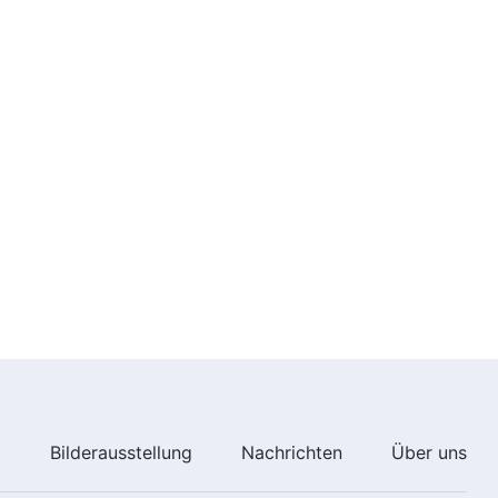
4:15
Lobpreis-Tanz | Preist den Sieg
des Allmächtigen Gottes
(Christliches Lied)
4:40
Lobpreis-Tanz | Wir Brüder und
Schwestern preisen Gott
(Christliches Lied)
4:46
Lobpreis-Tanz | Gott wirklich zu
lieben ist das größte Glück
(Christliches Lied)
4:14
Lobpreis-Tanz | Lasst uns
sehen, wer für Gott gutes
e
Bilderausstellung
Nachrichten
Über uns
Zeugnis ablegt (Christliches
Lied)
4:44