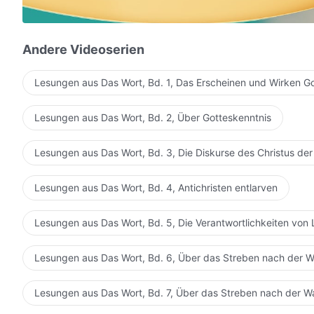
und erobern die Herzen der Massen und bringen sie da
O Allmächtiger Gott, unser Geliebter.
Andere Videoserien
Deine Worte richten und reinigen die Menschen
Lesungen aus Das Wort, Bd. 1, Das Erscheinen und Wirken G
und schenken den Weg des ewigen Lebens.
Lesungen aus Das Wort, Bd. 2, Über Gotteskenntnis
O Allmächtiger Gott, unser Geliebter.
Du tust die Wahrheit kund, um uns zu reinigen
Lesungen aus Das Wort, Bd. 3, Die Diskurse des Christus der
und uns zu erlauben, vor Dir zu leben.
Lesungen aus Das Wort, Bd. 4, Antichristen entlarven
III
Lesungen aus Das Wort, Bd. 5, Die Verantwortlichkeiten von 
Wessen Worte erstrecken sich in alle Richtungen?
Lesungen aus Das Wort, Bd. 6, Über das Streben nach der W
Wessen heiliger Name verbreitet sich überall?
Wessen Worte erobern Gottes Volk in jedem Land,
Lesungen aus Das Wort, Bd. 7, Über das Streben nach der W