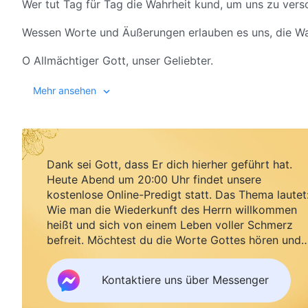
Wer tut Tag für Tag die Wahrheit kund, um uns zu ver
Wessen Worte und Äußerungen erlauben es uns, die Wa
O Allmächtiger Gott, unser Geliebter.
Du bist die Wiederkunft des Heilands, das Erscheinen
Mehr ansehen
O Allmächtiger Gott, unser Geliebter.
Du erscheinst und wirkst und tust die Wahrheit kund,
Dank sei Gott, dass Er dich hierher geführt hat.
Du bringst Licht unter die Menschen.
Heute Abend um 20:00 Uhr findet unsere
kostenlose Online-Predigt statt. Das Thema lautet
II
Wie man die Wiederkunft des Herrn willkommen
heißt und sich von einem Leben voller Schmerz
Wessen Worte sind die wertvollsten und sind die Wahr
befreit. Möchtest du die Worte Gottes hören und
Segen empfangen?
Wessen Worte reinigen unsere Verdorbenheit und verw
Kontaktiere uns über Messenger
Wessen Worte sind gerecht und majestätisch wie ein s