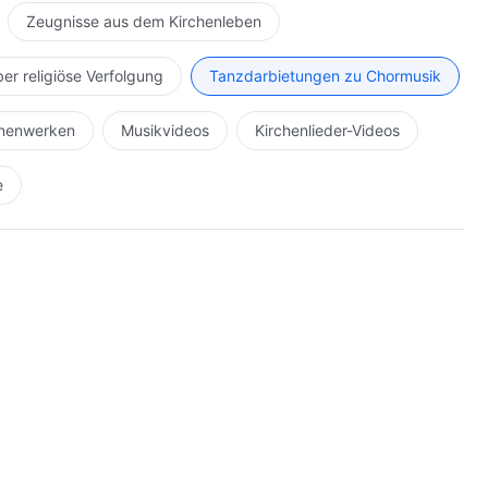
Zeugnisse aus dem Kirchenleben
n verbindet,
ber religiöse Verfolgung
Tanzdarbietungen zu Chormusik
ler Zugehörigkeit
hnenwerken
Musikvideos
Kirchenlieder-Videos
e
ich lieben.