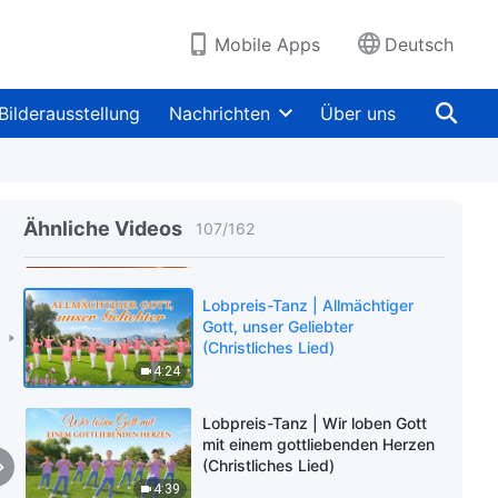
3:38
Mobile Apps
Deutsch
Lobpreis-Tanz | Gottes Liebe ist
unter den Menschen
(Christliches Lied)
Bilderausstellung
Nachrichten
Über uns
4:31
Lobpreis-Tanz | Wir preisen Gott
nach Herzenslust (Christliches
Ähnliche Videos
107
/
162
Lied)
5:16
Lobpreis-Tanz | Allmächtiger
Gott, unser Geliebter
(Christliches Lied)
4:24
Lobpreis-Tanz | Wir loben Gott
mit einem gottliebenden Herzen
(Christliches Lied)
4:39