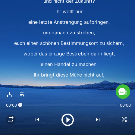
und nicht der Zukunft?
Ihr wollt nur
eine letzte Anstrengung aufbringen,
um danach zu streben,
euch einen schönen Bestimmungsort zu sichern,
wobei das einzige Bestreben darin liegt,
einen Handel zu machen.
Ihr bringt diese Mühe nicht auf,
um zu vermeiden,
in der Schuld der Wahrheit zu stehen,
00:00
00:00
geschweige denn,
um Mir den Preis zurückzuzahlen,
den Ich bezahlt habe.