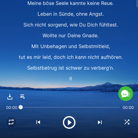
Meine böse Seele kannte keine Reue.
Leben in Sünde, ohne Angst.
Sich nicht sorgend, wie Du Dich fühltest.
Wollte nur Deine Gnade.
Mit Unbehagen und Selbstmitleid,
tut es mir leid, doch ich kann nicht aufhören.
Selbstbetrug ist schwer zu verberg’n.
Ⅱ
Nicht wissend, dass Du treu bist,
suchte ich eifrig meinen Ausweg.
00:00
00:00
Sobald Dein Werk getan ist,
wer kann Dich zurückhalten?
Alles, was bleibt, sind Seufzer und Reue.