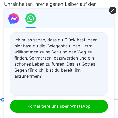
Unreinheiten ihrer eigenen Leiber auf den
Menschen schleudern. Darüber hinaus sind sie
überaus selbstzufrieden, als könnten sie ein paar
regenbogenfarbene Flügel dazu benutzen, um
ihre eigenen Unreinheiten zu verstecken, und
Ich muss sagen, dass du Glück hast, denn
hier hast du die Gelegenheit, den Herrn
hierdurch richten sie ihre Unterdrückung auf die
willkommen zu heißen und den Weg zu
Existenz des wahren Gottes (das bezieht sich
finden, Schmerzen loszuwerden und ein
auf das, was hinter den Kulissen der religiösen
schönes Leben zu führen. Das ist Gottes
Segen für dich, bist du bereit, ihn
Welt vor sich geht). Wie könnte der Mensch
anzunehmen?
wissen, so bezaubernd schön die Flügel einer
Fliege auch sein mögen, dass die Fliege selbst
letzten Endes nicht mehr als ein winziges
Werk und Eintritt (7)
Geschöpf ist, mit einem Bauch voller Dreck und
Kontaktiere uns über WhatsApp
00:20
31:33
einem von Keimen bedeckten Körper? Aufgrund