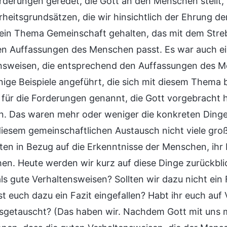
rderungen geredet, die Gott an den Menschen stellt,
heitsgrundsätzen, die wir hinsichtlich der Ehrung der
 ein Thema Gemeinschaft gehalten, das mit dem St
en Auffassungen des Menschen passt. Es war auch ei
nsweisen, die entsprechend den Auffassungen des Me
nige Beispiele angeführt, die sich mit diesem Thema 
e für die Forderungen genannt, die Gott vorgebracht
en. Das waren mehr oder weniger die konkreten Dinge
diesem gemeinschaftlichen Austausch nicht viele groß
iten in Bezug auf die Erkenntnisse der Menschen, ihr 
en. Heute werden wir kurz auf diese Dinge zurückbli
als gute Verhaltensweisen? Sollten wir dazu nicht ein
st euch dazu ein Fazit eingefallen? Habt ihr euch au
sgetauscht? (Das haben wir. Nachdem Gott mit uns 