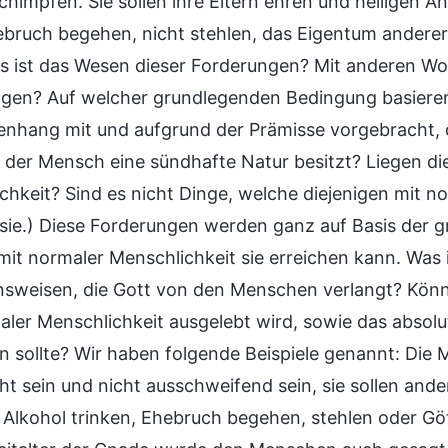
chimpfen. Sie sollen ihre Eltern ehren und heiligen A
ebruch begehen, nicht stehlen, das Eigentum anderer
s ist das Wesen dieser Forderungen? Mit anderen Wor
gen? Auf welcher grundlegenden Bedingung basieren
hang mit und aufgrund der Prämisse vorgebracht, 
 der Mensch eine sündhafte Natur besitzt? Liegen di
chkeit? Sind es nicht Dinge, welche diejenigen mit n
 sie.) Diese Forderungen werden ganz auf Basis der 
it normaler Menschlichkeit sie erreichen kann. Was i
nsweisen, die Gott von den Menschen verlangt? Könne
aler Menschlichkeit ausgelebt wird, sowie das absol
n sollte? Wir haben folgende Beispiele genannt: Die 
ht sein und nicht ausschweifend sein, sie sollen and
 Alkohol trinken, Ehebruch begehen, stehlen oder Götz