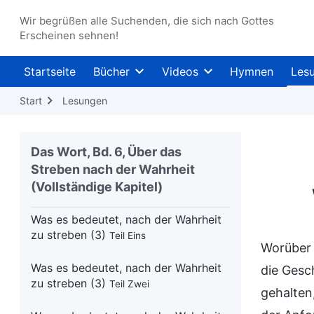
Wir begrüßen alle Suchenden, die sich nach Gottes
Was es bedeutet, nach der Wahrheit
Erscheinen sehnen!
zu streben (1)
Teil Drei
Startseite
Bücher
Videos
Hymnen
Les
Was es bedeutet, nach der Wahrheit
zu streben (2)
Teil Eins
Start
Lesungen
Was es bedeutet, nach der Wahrheit
zu streben (2)
Teil Zwei
Das Wort, Bd. 6, Über das
Streben nach der Wahrheit
Was es bedeutet, nach der Wahrheit
(Vollständige Kapitel)
zu streben (2)
Teil Drei
Was es bedeutet, nach der Wahrheit
zu streben (3)
Teil Eins
Worüber 
Was es bedeutet, nach der Wahrheit
die Gesc
zu streben (3)
Teil Zwei
gehalten