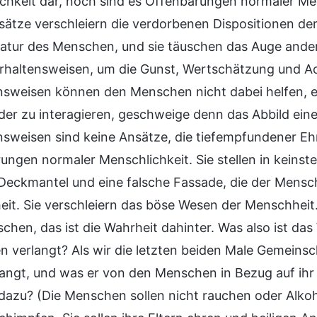
chkeit dar, noch sind es Offenbarungen normaler Mens
sätze verschleiern die verdorbenen Dispositionen der
tur des Menschen, und sie täuschen das Auge ander
rhaltensweisen, um die Gunst, Wertschätzung und A
nsweisen können den Menschen nicht dabei helfen, e
der zu interagieren, geschweige denn das Abbild ei
nsweisen sind keine Ansätze, die tiefempfundener Ehr
ungen normaler Menschlichkeit. Sie stellen in keinst
 Deckmantel und eine falsche Fassade, die der Mensch
it. Sie verschleiern das böse Wesen der Menschheit
chen, das ist die Wahrheit dahinter. Was also ist da
 verlangt? Als wir die letzten beiden Male Gemeinsch
langt, und was er von den Menschen in Bezug auf ihr 
dazu? (Die Menschen sollen nicht rauchen oder Alkoho