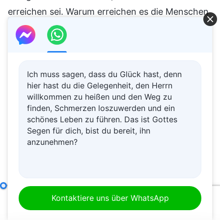
erreichen sei. Warum erreichen es die Menschen
dann niemals wirklich? Weil das Wesen der
menschlichen Natur Gott nicht fürchtet und am
Bösen Gefallen findet. Das ist der wahre Grund.
Ich muss sagen, dass du Glück hast, denn
Gott nicht zu fürchten und das Böse
hier hast du die Gelegenheit, den Herrn
willkommen zu heißen und den Weg zu
nicht zu meiden, bedeutet, dass man
finden, Schmerzen loszuwerden und ein
sich Gott widersetzt
schönes Leben zu führen. Das ist Gottes
Segen für dich, bist du bereit, ihn
Lasst uns anfangen, indem wir thematisieren,
anzunehmen?
woher dieses Sprichwort „Fürchtet Gott und
scheut das Böse“ kam. (Das Buch Hiob.) Nun, da
ihr Hiob erwähnt habt, wollen wir über ihn
Wie man Gottes Disposition und das Ergebnis Seines Werkes erkennt
Kontaktiere uns über WhatsApp
sprechen. Arbeitete Gott in Hiobs Zeit für die
00:00
46:16
Eroberung und Rettung des Menschen? Er tat es