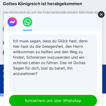
Gottes Königreich ist herabgekommen
Das Königreich ist auf die Erde herabgekommen! Möchtest du
das Königreich Gottes betreten?
Kontaktiere uns über WhatsApp
Ich muss sagen, dass du Glück hast, denn
Folge uns
hier hast du die Gelegenheit, den Herrn
willkommen zu heißen und den Weg zu
finden, Schmerzen loszuwerden und ein
schönes Leben zu führen. Das ist Gottes
Segen für dich, bist du bereit, ihn
Nutzungsbedingungen
Datenschutzrichtlinie
anzunehmen?
Quellenangaben
Cookie-Richtlinie
Copyright © 2026
Die Kirche des Allmächtigen
Gottes.
Alle Rechte vorbehalten.
Das tägliche Wort Gottes – Gott kennen | Auszug 153
Kontaktiere uns über WhatsApp
00:00
09:38