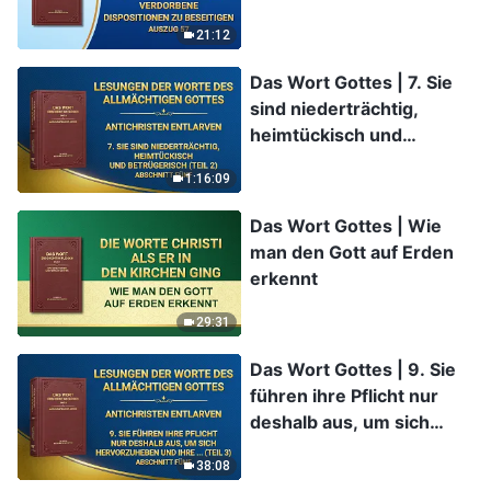
Dispositionen zu
21:12
beseitigen (Auszug 57)
Das Wort Gottes | 7. Sie
sind niederträchtig,
heimtückisch und
betrügerisch (Teil 2)
1:16:09
(Abschnitt Fünf)
Das Wort Gottes | Wie
man den Gott auf Erden
erkennt
29:31
Das Wort Gottes | 9. Sie
führen ihre Pflicht nur
deshalb aus, um sich
hervorzuheben und ihre
38:08
eigenen Interessen und