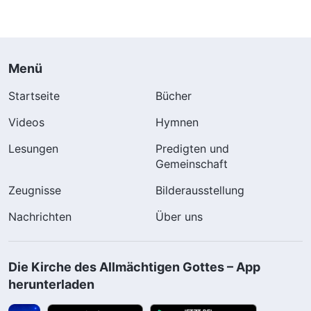
Ambitionen
zufriedenzustellen; nie
berücksichtigen sie die
Interessen von Gottes
Menü
Haus, sie verraten diese
Interessen sogar und
Startseite
Bücher
tauschen sie gegen
Videos
Hymnen
persönlichen Ruhm ein
(Teil 3) (Abschnitt Fünf)
Lesungen
Predigten und
Gemeinschaft
Zeugnisse
Bilderausstellung
Nachrichten
Über uns
Die Kirche des Allmächtigen Gottes – App
herunterladen