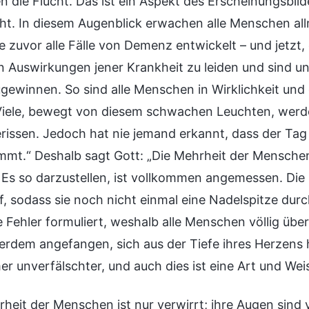
 die Flucht. Das ist ein Aspekt des Erscheinungsbild
icht. In diesem Augenblick erwachen alle Menschen all
ie zuvor alle Fälle von Demenz entwickelt – und jetzt
en Auswirkungen jener Krankheit zu leiden und sind u
gewinnen. So sind alle Menschen in Wirklichkeit und 
Viele, bewegt von diesem schwachen Leuchten, werden
rissen. Jedoch hat nie jemand erkannt, dass der Tag
mt.“ Deshalb sagt Gott: „Die Mehrheit der Menschen 
“ Es so darzustellen, ist vollkommen angemessen. Di
f, sodass sie noch nicht einmal eine Nadelspitze durc
 Fehler formuliert, weshalb alle Menschen völlig über
erdem angefangen, sich aus der Tiefe ihres Herzens h
r unverfälschter, und auch dies ist eine Art und Weis
rheit der Menschen ist nur verwirrt; ihre Augen sind 