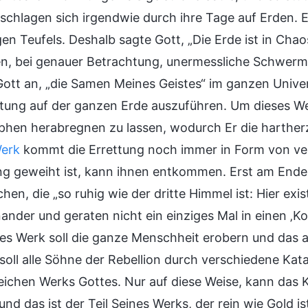
 schlagen sich irgendwie durch ihre Tage auf Erden. E
gen Teufels. Deshalb sagte Gott, „Die Erde ist in Chaos
n, bei genauer Betrachtung, unermessliche Schwer
g Gott an, „die Samen Meines Geistes“ im ganzen Univ
ttung auf der ganzen Erde auszuführen. Um dieses We
phen herabregnen zu lassen, wodurch Er die harther
Werk
kommt die Errettung noch immer in Form von ve
g geweiht ist, kann ihnen entkommen. Erst am Ende w
chen, die „so ruhig wie der dritte Himmel ist: Hier e
ander und geraten nicht ein einziges Mal in einen ‚K
es Werk soll die ganze Menschheit erobern und das 
soll alle Söhne der Rebellion durch verschiedene Kata
ichen Werks Gottes. Nur auf diese Weise, kann das Kön
nd das ist der Teil Seines Werks, der rein wie Gold is