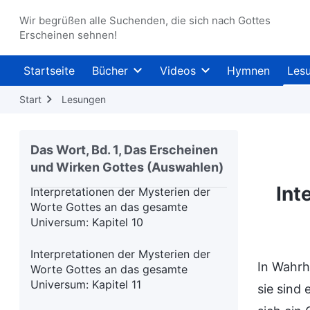
Interpretationen der Mysterien der
Worte Gottes an das gesamte
Wir begrüßen alle Suchenden, die sich nach Gottes
Erscheinen sehnen!
Universum: Kapitel 8
Interpretationen der Mysterien der
Startseite
Bücher
Videos
Hymnen
Les
Worte Gottes an das gesamte
Universum: Kapitel 9
Start
Lesungen
Interpretationen der Mysterien der
Worte Gottes an das gesamte
Das Wort, Bd. 1, Das Erscheinen
Universum - Anhang: Kapitel 1
und Wirken Gottes (Auswahlen)
Int
Interpretationen der Mysterien der
Worte Gottes an das gesamte
Universum: Kapitel 10
Interpretationen der Mysterien der
In Wahrh
Worte Gottes an das gesamte
Universum: Kapitel 11
sie sind