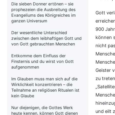
Die sieben Donner ertönen – sie
prophezeien die Ausbreitung des
Gott ver
Evangeliums des Königreiches im
ganzen Universum
erreiche
900 Jahr
Der wesentliche Unterschied
können s
zwischen dem leibhaftigen Gott und
von Gott gebrauchten Menschen
nicht pas
Menschen
Entkomme dem Einfluss der
Finsternis und du wirst von Gott
Menschen
aufgenommen
Geister 
zu trete
Im Glauben muss man sich auf die
Wirklichkeit konzentrieren – die
„Satelli
Teilnahme an religiösen Ritualen ist
Menschen
kein Glaube
hineinzu
Nur diejenigen, die Gottes Werk
und eilt
heute kennen, können Gott dienen