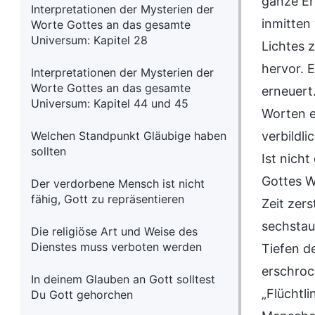
ganze Er
Interpretationen der Mysterien der
inmitten
Worte Gottes an das gesamte
Universum: Kapitel 28
Lichtes 
hervor. 
Interpretationen der Mysterien der
Worte Gottes an das gesamte
erneuert
Universum: Kapitel 44 und 45
Worten e
Welchen Standpunkt Gläubige haben
verbildl
sollten
Ist nich
Gottes W
Der verdorbene Mensch ist nicht
fähig, Gott zu repräsentieren
Zeit zer
sechstau
Die religiöse Art und Weise des
Dienstes muss verboten werden
Tiefen d
erschroc
In deinem Glauben an Gott solltest
„Flüchtl
Du Gott gehorchen