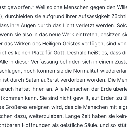
st geworfen.“ Weil solche Menschen gegen den Wille
t), durchleiden sie aufgrund ihrer Aufsässigkeit Zü
dass ihre Augen durch das Licht verletzt werden. So
wenn sie also in das neue Werk eintreten, besitzen si
er das Wirken des Heiligen Geistes verfügen, sind v
ibt es keinen Platz für Gott. Deshalb heißt es, dass
Alle in dieser Verfassung befinden sich in einem Zus
nschlagen, noch können sie die Normalität wiedererla
n ist durch Satan äußerst verdorben worden. Die Me
eruch haftet ihnen an. Alle Menschen der Erde überl
ntkommen kann. Sie sind nicht gewillt, auf Erden zu 
as Größeres ereignen wird, das die Menschen mit ei
schen dazu, weiterzuleben. Lange Zeit haben sie kein
ichtbaren Hoffnungen als geistliche Säule, und so st