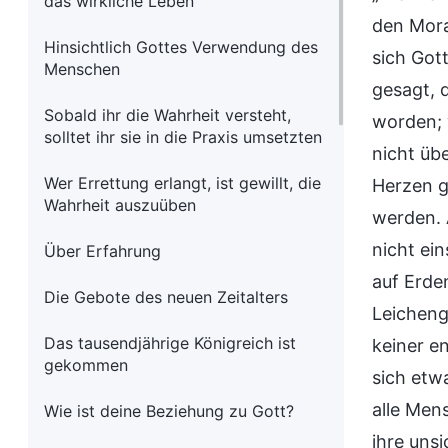
das wirkliche Leben
den Mora
Hinsichtlich Gottes Verwendung des
sich Got
Menschen
gesagt, 
Sobald ihr die Wahrheit versteht,
worden; 
solltet ihr sie in die Praxis umsetzten
nicht üb
Wer Errettung erlangt, ist gewillt, die
Herzen g
Wahrheit auszuüben
werden. 
nicht ei
Über Erfahrung
auf Erde
Die Gebote des neuen Zeitalters
Leicheng
Das tausendjährige Königreich ist
keiner e
gekommen
sich etw
alle Men
Wie ist deine Beziehung zu Gott?
ihre uns