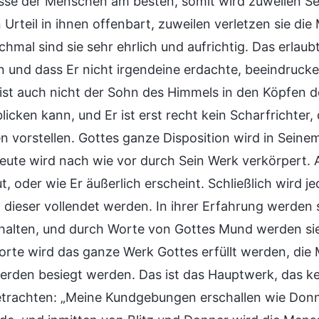
sse der Menschen am besten, somit wird zuweilen Sei
 Urteil in ihnen offenbart, zuweilen verletzen sie die
hmal sind sie sehr ehrlich und aufrichtig. Das erlau
n und dass Er nicht irgendeine erdachte, beeindrucken
 ist auch nicht der Sohn des Himmels in den Köpfen 
licken kann, und Er ist erst recht kein Scharfrichter,
 vorstellen. Gottes ganze Disposition wird in Seinem
heute wird nach wie vor durch Sein Werk verkörpert. A
ut, oder wie Er äußerlich erscheint. Schließlich wird
 dieser vollendet werden. In ihrer Erfahrung werden s
rhalten, und durch Worte von Gottes Mund werden si
orte wird das ganze Werk Gottes erfüllt werden, die
erden besiegt werden. Das ist das Hauptwerk, das kei
trachten: „Meine Kundgebungen erschallen wie Donner,