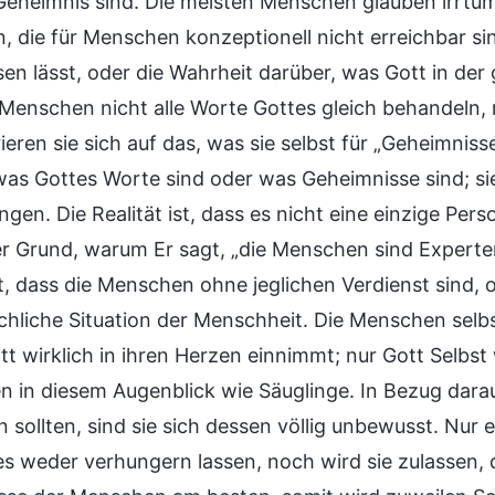
 Geheimnis sind. Die meisten Menschen glauben irrtü
, die für Menschen konzeptionell nicht erreichbar s
sen lässt, oder die Wahrheit darüber, was Gott in der g
 Menschen nicht alle Worte Gottes gleich behandeln, 
ieren sie sich auf das, was sie selbst für „Geheimnis
was Gottes Worte sind oder was Geheimnisse sind; si
gen. Die Realität ist, dass es nicht eine einzige Perso
r Grund, warum Er sagt, „die Menschen sind Experten 
, dass die Menschen ohne jeglichen Verdienst sind, od
chliche Situation der Menschheit. Die Menschen selbst
t wirklich in ihren Herzen einnimmt; nur Gott Selbst 
 in diesem Augenblick wie Säuglinge. In Bezug darau
 sollten, sind sie sich dessen völlig unbewusst. Nur 
 es weder verhungern lassen, noch wird sie zulassen, 