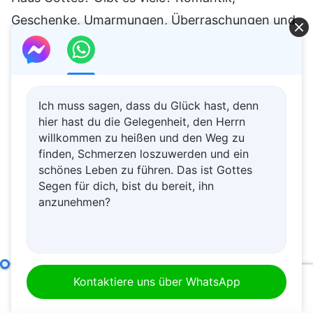
Ich muss sagen, dass du Glück hast, denn
hier hast du die Gelegenheit, den Herrn
willkommen zu heißen und den Weg zu
finden, Schmerzen loszuwerden und ein
schönes Leben zu führen. Das ist Gottes
Segen für dich, bist du bereit, ihn
anzunehmen?
Wie man nach der Wahrheit strebt (10)
Teil Vier
Kontaktiere uns über WhatsApp
00:00
37:54