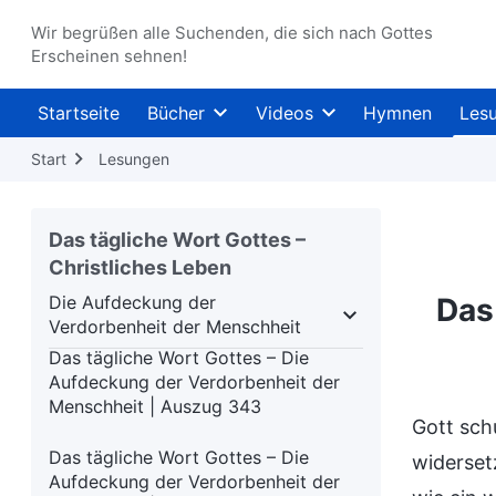
Menschheit | Auszug 339
Wir begrüßen alle Suchenden, die sich nach Gottes
Erscheinen sehnen!
Das tägliche Wort Gottes – Die
Aufdeckung der Verdorbenheit der
Menschheit | Auszug 340
Startseite
Bücher
Videos
Hymnen
Les
Das tägliche Wort Gottes – Die
Start
Lesungen
Aufdeckung der Verdorbenheit der
Menschheit | Auszug 341
Das tägliche Wort Gottes –
Das tägliche Wort Gottes – Die
Christliches Leben
Aufdeckung der Verdorbenheit der
Die Aufdeckung der
Das
Menschheit | Auszug 342
Verdorbenheit der Menschheit
assungen
Die Aufdeckung der Verdorbenheit der 
Das tägliche Wort Gottes – Die
Aufdeckung der Verdorbenheit der
Menschheit | Auszug 343
Gott sch
Das tägliche Wort Gottes – Die
widersetz
Aufdeckung der Verdorbenheit der