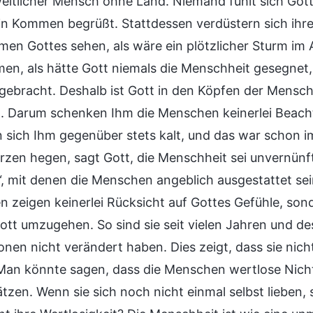
weltlicher Mensch ohne Land. Niemand fühlt sich Gott
ein Kommen begrüßt. Stattdessen verdüstern sich ihre
en Gottes sehen, als wäre ein plötzlicher Sturm im A
n, als hätte Gott niemals die Menschheit gesegnet,
gebracht. Deshalb ist Gott in den Köpfen der Menschen
t. Darum schenken Ihm die Menschen keinerlei Beacht
n sich Ihm gegenüber stets kalt, und das war schon i
rzen hegen, sagt Gott, die Menschheit sei unvernünft
“, mit denen die Menschen angeblich ausgestattet s
 zeigen keinerlei Rücksicht auf Gottes Gefühle, son
ott umzugehen. So sind sie seit vielen Jahren und des
ionen nicht verändert haben. Dies zeigt, dass sie nic
Man könnte sagen, dass die Menschen wertlose Nichtsn
tzen. Wenn sie sich noch nicht einmal selbst lieben, 