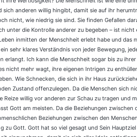
t ihre Wertlosigkeit? Die Menschheit ist wie eine unm
nd sich anderen willig hingibt, damit sie auf ihr heru
h nicht, wie niedrig sie sind. Sie finden Gefallen da
ich unter die Kontrolle anderer zu begeben – ist ni
 Leben inmitten der Menschheit erlebt habe und das m
 ein sehr klares Verständnis von jeder Bewegung, jed
 erlangt. Ich kann die Menschheit sogar bis zu ihrer
es nicht mehr wagt, ihre eigenen Intrigen zu enthülle
ben. Wie Schnecken, die sich in ihr Haus zurückziehe
den Zustand offenzulegen. Da die Menschen sich nich
re Reize willig vor anderen zur Schau zu tragen und m
sst Gott am meisten. Da die Beziehungen zwischen 
menschlichen Beziehungen zwischen den Menschen gi
 zu Gott. Gott hat so viel gesagt und Sein Hauptziel 