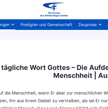
ungen
Predigten und Gemeinschaft
Zeugnisse
 tägliche Wort Gottes – Die Aufd
Menschheit | A
Menschheit
Eintritt in das Leben
Ziele und Er
uf die Menschheit, wenn Er aber zur menschlichen W
en, Ihn aus ihrem Gebiet zu vertreiben, als sei Er nur