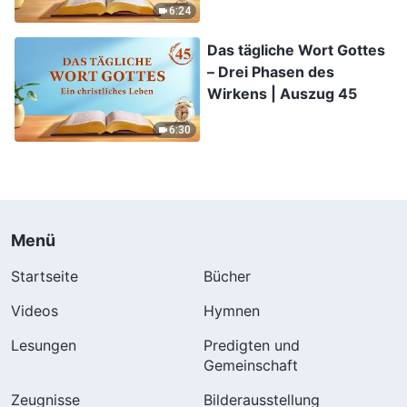
6:24
Das tägliche Wort Gottes
– Drei Phasen des
Wirkens | Auszug 45
6:30
Menü
Startseite
Bücher
Videos
Hymnen
Lesungen
Predigten und
Gemeinschaft
Zeugnisse
Bilderausstellung