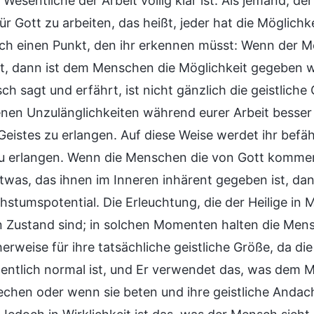
Wesentliche der Arbeit völlig klar ist. Als jemand, d
ür Gott zu arbeiten, das heißt, jeder hat die Möglich
och einen Punkt, den ihr erkennen müsst: Wenn der M
et, dann ist dem Menschen die Möglichkeit gegeben
h sagt und erfährt, ist nicht gänzlich die geistliche
enen Unzulänglichkeiten während eurer Arbeit besse
 Geistes zu erlangen. Auf diese Weise werdet ihr befä
 zu erlangen. Wenn die Menschen die von Gott kommen
etwas, das ihnen im Inneren inhärent gegeben ist, da
hstumspotential. Die Erleuchtung, die der Heilige in 
 Zustand sind; in solchen Momenten halten die Mensch
herweise für ihre tatsächliche geistliche Größe, da die
entlich normal ist, und Er verwendet das, was de
echen oder wenn sie beten und ihre geistliche Andacht