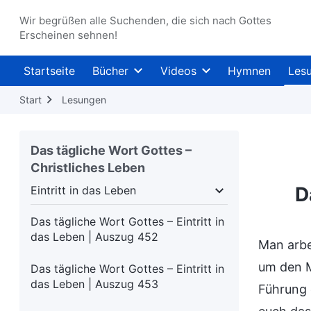
das Leben | Auszug 447
Wir begrüßen alle Suchenden, die sich nach Gottes
Das tägliche Wort Gottes – Eintritt in
Erscheinen sehnen!
das Leben | Auszug 448
Startseite
Bücher
Videos
Hymnen
Les
Das tägliche Wort Gottes – Eintritt in
das Leben | Auszug 449
Start
Lesungen
Das tägliche Wort Gottes – Eintritt in
das Leben | Auszug 450
Das tägliche Wort Gottes –
Christliches Leben
Das tägliche Wort Gottes – Eintritt in
das Leben | Auszug 451
D
Eintritt in das Leben
schheit
Eintritt in das Leben
Ziele und Ergeb
Das tägliche Wort Gottes – Eintritt in
das Leben | Auszug 452
Man arbei
um den M
Das tägliche Wort Gottes – Eintritt in
das Leben | Auszug 453
Führung 