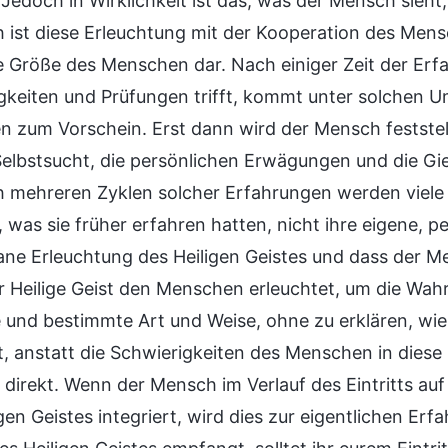
 Jedoch in Wirklichkeit ist das, was der Mensch sieht
ch ist diese Erleuchtung mit der Kooperation des Mens
he Größe des Menschen dar. Nach einiger Zeit der Erf
gkeiten und Prüfungen trifft, kommt unter solchen U
 zum Vorschein. Erst dann wird der Mensch feststelle
Selbstsucht, die persönlichen Erwägungen und die G
h mehreren Zyklen solcher Erfahrungen werden viele j
 was sie früher erfahren hatten, nicht ihre eigene, p
e Erleuchtung des Heiligen Geistes und dass der Men
 Heilige Geist den Menschen erleuchtet, um die Wahrh
e und bestimmte Art und Weise, ohne zu erklären, wie
t, anstatt die Schwierigkeiten des Menschen in diese 
 direkt. Wenn der Mensch im Verlauf des Eintritts au
igen Geistes integriert, wird dies zur eigentlichen E