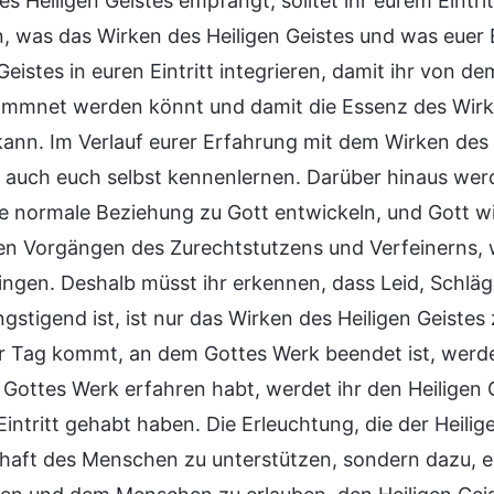
es Heiligen Geistes empfangt, solltet ihr eurem Ein
 was das Wirken des Heiligen Geistes und was euer Ein
Geistes in euren Eintritt integrieren, damit ihr von d
ommnet werden könnt und damit die Essenz des Wirken
ann. Im Verlauf eurer Erfahrung mit dem Wirken des H
ls auch euch selbst kennenlernen. Darüber hinaus werd
ne normale Beziehung zu Gott entwickeln, und Gott 
en Vorgängen des Zurechtstutzens und Verfeinerns, w
ingen. Deshalb müsst ihr erkennen, dass Leid, Schlä
stigend ist, ist nur das Wirken des Heiligen Geistes 
 Tag kommt, an dem Gottes Werk beendet ist, werde
 Gottes Werk erfahren habt, werdet ihr den Heiligen
intritt gehabt haben. Die Erleuchtung, die der Heilig
haft des Menschen zu unterstützen, sondern dazu, e