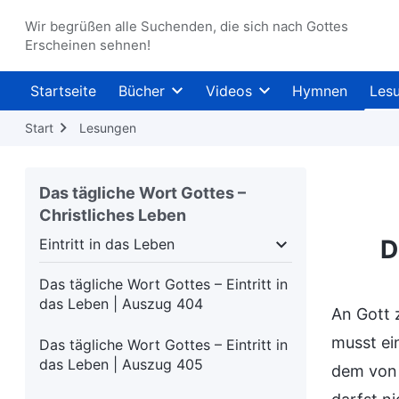
das Leben | Auszug 399
Wir begrüßen alle Suchenden, die sich nach Gottes
Das tägliche Wort Gottes – Eintritt in
Erscheinen sehnen!
das Leben | Auszug 400
Startseite
Bücher
Videos
Hymnen
Les
Das tägliche Wort Gottes – Eintritt in
das Leben | Auszug 401
Start
Lesungen
Das tägliche Wort Gottes – Eintritt in
das Leben | Auszug 402
Das tägliche Wort Gottes –
Christliches Leben
Das tägliche Wort Gottes – Eintritt in
das Leben | Auszug 403
D
Eintritt in das Leben
schheit
Eintritt in das Leben
Ziele und Ergeb
Das tägliche Wort Gottes – Eintritt in
das Leben | Auszug 404
An Gott 
musst ei
Das tägliche Wort Gottes – Eintritt in
das Leben | Auszug 405
dem von 