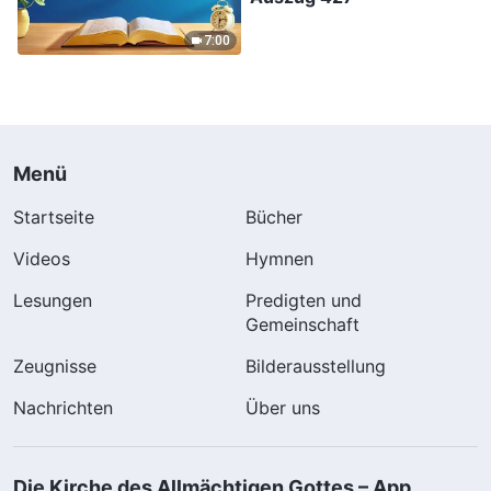
7:00
Menü
Startseite
Bücher
Videos
Hymnen
Lesungen
Predigten und
Gemeinschaft
Zeugnisse
Bilderausstellung
Nachrichten
Über uns
Die Kirche des Allmächtigen Gottes – App