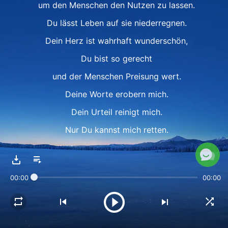
um den Menschen den Nutzen zu lassen.
Du lässt Leben auf sie niederregnen.
Dein Herz ist wahrhaft wunderschön,
Du bist so gerecht
und der Menschen Preisung wert.
Deine Worte erobern mich.
Dein Urteil reinigt mich.
Nur Du kannst mich retten.
Du stutzt mich zurecht, gehst mit mir um,
testest und verfeinerst mich.
00:00
00:00
Nur Du.
Ⅱ
Deine Liebe trägt mich