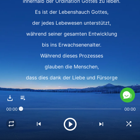
innerhalb der Ordination Gottes zu leben.
Es ist der Lebenshauch Gottes,
der jedes Lebewesen unterstützt,
während seiner gesamten Entwicklung
bis ins Erwachsenenalter.
Während dieses Prozesses
glauben die Menschen,
dass dies dank der Liebe und Fürsorge
ihrer Eltern geschieht.
Kein einziger Mensch,
00:00
00:00
um den Sich Gott Tag und Nacht kümmert,
übernimmt die Initiative, Ihm zu huldigen.
Gott arbeitet wie geplant weiter am Menschen,