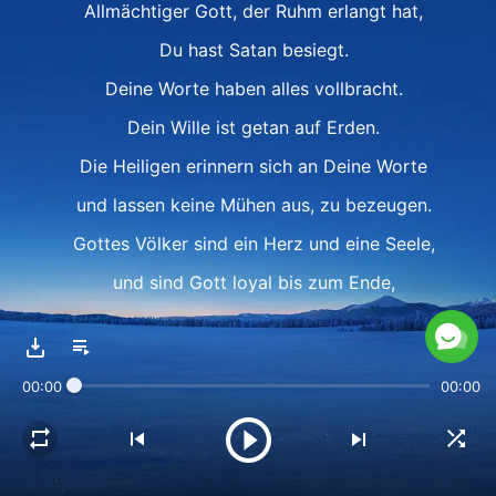
Allmächtiger Gott, der Ruhm erlangt hat,
Du hast Satan besiegt.
Deine Worte haben alles vollbracht.
Dein Wille ist getan auf Erden.
Die Heiligen erinnern sich an Deine Worte
und lassen keine Mühen aus, zu bezeugen.
Gottes Völker sind ein Herz und eine Seele,
und sind Gott loyal bis zum Ende,
und sind Gott loyal bis zum Ende.
Ⅱ
00:00
00:00
Immer wenn ich schwach bin,
denke ich an den Preis, den Du bezahlt hast.
Deine wahre Liebe und Deine Worte