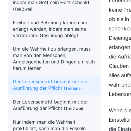
Lebensei
indem man Gott sein Herz schenkt
(Teil Zwei)
keine Pre
ob sie i
Freiheit und Befreiung können nur
schenken 
erlangt werden, indem man seine
verdorbene Gesinnung ablegt
Diejenig
erlangen.
Um die Wahrheit zu erlangen, muss
man von den Menschen,
die Aufri
Angelegenheiten und Dingen um sich
Glauben 
herum lernen
alles au
Der Lebenseintritt beginnt mit der
während s
Ausführung der Pflicht
(Teil Eins)
Lebenserf
Der Lebenseintritt beginnt mit der
Ausführung der Pflicht
(Teil Zwei)
Wenn die
Einstell
Nur indem man die Wahrheit
praktiziert, kann man die Fesseln
die Einst