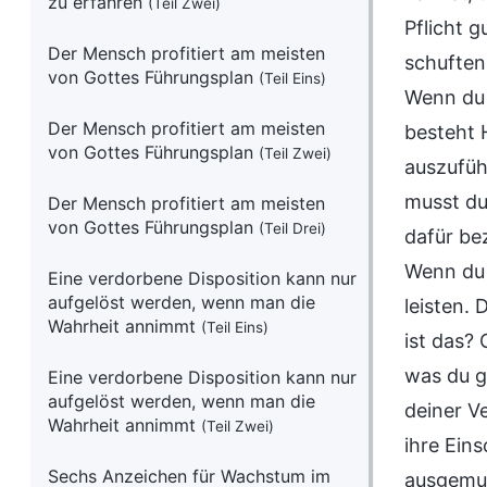
zu erfahren
(Teil Zwei)
Pflicht g
Der Mensch profitiert am meisten
schuften.
von Gottes Führungsplan
(Teil Eins)
Wenn du 
Der Mensch profitiert am meisten
besteht H
von Gottes Führungsplan
(Teil Zwei)
auszufüh
musst du
Der Mensch profitiert am meisten
von Gottes Führungsplan
(Teil Drei)
dafür bez
Wenn du d
Eine verdorbene Disposition kann nur
aufgelöst werden, wenn man die
leisten.
Wahrheit annimmt
(Teil Eins)
ist das? 
was du ge
Eine verdorbene Disposition kann nur
aufgelöst werden, wenn man die
deiner V
Wahrheit annimmt
(Teil Zwei)
ihre Ein
Sechs Anzeichen für Wachstum im
ausgemus