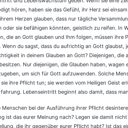
ntritt und Lebenswachstum geben. Wenn sie eine Zei
digt hören, haben sie das Gefühl, ihr Herz sei einsam u
n ihrem Herzen glauben, dass nur tägliche Versammlun
oder sie befähigen könnten, geistlich zu reifen. In Wi
en, die an Gott glauben und Ihm folgen, müssen ihre 
 Wenn du sagst, dass du aufrichtig an Gott glaubst, je
chtigkeit in deinem Glauben an Gott? Diejenigen, die au
besitzen. Nur diejenigen, die Glauben haben, wagen e
fzugeben, um sich für Gott aufzuwenden. Solche Mens
ie ihre Pflicht tun; sie werden vom Heiligen Geist erle
ahrung. Lebenseintritt beginnt also damit, dass man f
 Menschen bei der Ausführung ihrer Pflicht desinteres
ung ist das eurer Meinung nach? Legen sie damit nicht
ellung, die ihr gegenüber eurer Pflicht habt? Ist das 