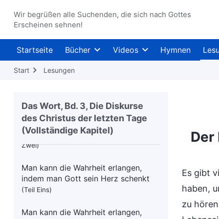
Die Menschen stellen zu viele
Wir begrüßen alle Suchenden, die sich nach Gottes
Forderungen an Gott
(Teil Zwei)
Erscheinen sehnen!
Christi Wesen ist Liebe
Startseite
Bücher
Videos
Hymnen
Les
Glaube an Gott muss damit
Start
Lesungen
beginnen, dass man die bösen
Trends der Welt durchschaut
(Teil Eins)
Das Wort, Bd. 3, Die Diskurse
Glaube an Gott muss damit
des Christus der letzten Tage
beginnen, dass man die bösen
(Vollständige Kapitel)
Trends der Welt durchschaut
Der 
(Teil
Zwei)
Man kann die Wahrheit erlangen,
Es gibt 
indem man Gott sein Herz schenkt
haben, u
(Teil Eins)
zu hören
Man kann die Wahrheit erlangen,