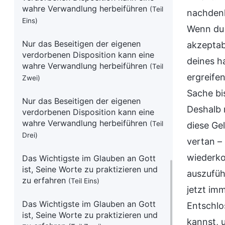
wahre Verwandlung herbeiführen
(Teil
nachdenke
Eins)
Wenn du 
Nur das Beseitigen der eigenen
akzeptab
verdorbenen Disposition kann eine
deines h
wahre Verwandlung herbeiführen
(Teil
ergreife
Zwei)
Sache bis
Nur das Beseitigen der eigenen
Deshalb 
verdorbenen Disposition kann eine
wahre Verwandlung herbeiführen
(Teil
diese Ge
Drei)
vertan – 
wiederk
Das Wichtigste im Glauben an Gott
ist, Seine Worte zu praktizieren und
auszufüh
zu erfahren
(Teil Eins)
jetzt im
Das Wichtigste im Glauben an Gott
Entschlo
ist, Seine Worte zu praktizieren und
kannst, 