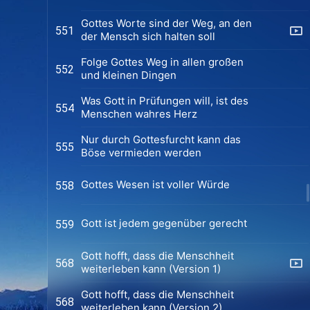
Gottes Worte sind der Weg, an den
551
der Mensch sich halten soll
Folge Gottes Weg in allen großen
552
und kleinen Dingen
Was Gott in Prüfungen will, ist des
554
Menschen wahres Herz
Nur durch Gottesfurcht kann das
555
Böse vermieden werden
Gottes Wesen ist voller Würde
558
Gott ist jedem gegenüber gerecht
559
Gott hofft, dass die Menschheit
568
weiterleben kann (Version 1)
Gott hofft, dass die Menschheit
568
weiterleben kann (Version 2)