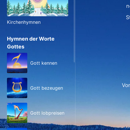
n
S
Kirchenhymnen
Hymnen der Worte
Gottes
Gott kennen
Vom
Gott bezeugen
Gott lobpreisen