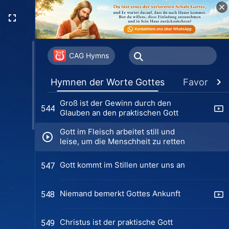
will
Der Glaube des Menschen an Gott
538
ist ein erbärmlicher Anblick
Das wertvollste Opfer an Gott
540
CAG Hymns
So lange du Gott nicht verlässt
541
Hymnen der Worte Gottes
Favoriten
Groß ist der Gewinn durch den
544
Glauben an den praktischen Gott
Gott im Fleisch arbeitet still und
leise, um die Menschheit zu retten
Gott kommt im Stillen unter uns an
547
Niemand bemerkt Gottes Ankunft
548
Christus ist der praktische Gott
549