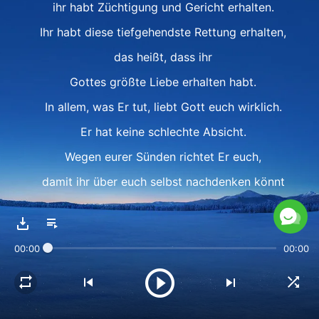
ihr habt Züchtigung und Gericht erhalten.
Ihr habt diese tiefgehendste Rettung erhalten,
das heißt, dass ihr
Gottes größte Liebe erhalten habt.
In allem, was Er tut, liebt Gott euch wirklich.
Er hat keine schlechte Absicht.
Wegen eurer Sünden richtet Er euch,
damit ihr über euch selbst nachdenken könnt
und diese enorme Rettung empfangt.
Dieses ganze Werk geschieht,
00:00
00:00
um Menschen vollkommen zu machen.
Von Anfang bis Ende
hat Gott Sein Möglichstes getan,