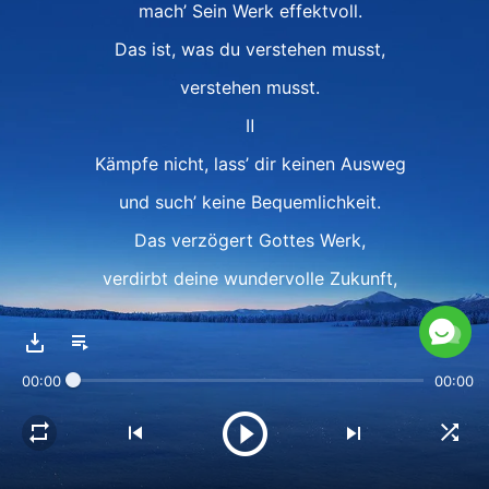
mach’ Sein Werk effektvoll.
Das ist, was du verstehen musst,
verstehen musst.
Ⅱ
Kämpfe nicht, lass’ dir keinen Ausweg
und such’ keine Bequemlichkeit.
Das verzögert Gottes Werk,
verdirbt deine wundervolle Zukunft,
bringt Zerstörung statt Schutz.
Wäre das also nicht dumm von dir?
00:00
00:00
Was du heute gierig genießt,
ist genau das, was deine Zukunft ruiniert.
Doch der Schmerz, den du heute erleidest,