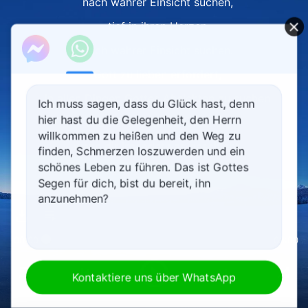
nach wahrer Einsicht suchen,
tief in ihren Herzen
nach wahrer Einsicht suchen.
Gott zu lieben erfordert,
in allen Dingen Gottes Absichten zu suchen
Ich muss sagen, dass du Glück hast, denn
hier hast du die Gelegenheit, den Herrn
und tief in dich zu forschen,
willkommen zu heißen und den Weg zu
wenn dir irgendetwas geschieht,
finden, Schmerzen loszuwerden und ein
schönes Leben zu führen. Das ist Gottes
und zu versuchen,
Segen für dich, bist du bereit, ihn
Gottes Absichten zu begreifen,
anzunehmen?
und zu versuchen zu erkennen,
00:00
00:00
was Gottes Absichten
in diesen Angelegenheiten sind,
Kontaktiere uns über WhatsApp
was Er von dir verlangt, zu erreichen,