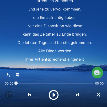
öffentlich zu richten
und jene zu vervollkommnen,
die Ihn aufrichtig lieben.
Nur eine Disposition wie diese
kann das Zeitalter zu Ende bringen.
Die letzten Tage sind bereits gekommen.
Alle Dinge werden
ihrer Art entsprechend eingeteilt
und anhand ihrer unterschiedlichen Qualitäten
in unterschiedliche Kategorien aufgeteilt.
00:00
00:00
Genau zu dieser Zeit
wird Gott das Ergebnis der Menschen
und ihren Bestimmungsort offenbaren.