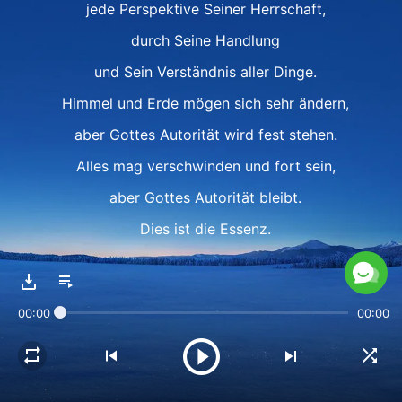
jede Perspektive Seiner Herrschaft,
durch Seine Handlung
und Sein Verständnis aller Dinge.
Himmel und Erde mögen sich sehr ändern,
aber Gottes Autorität wird fest stehen.
Alles mag verschwinden und fort sein,
aber Gottes Autorität bleibt.
Dies ist die Essenz.
Einzigartig für Gott, den Schöpfer.
II
00:00
00:00
Gottes Autorität und Macht,
erkannt in allem, nun offenbart als real.
Damit wirkt Gott, herrscht, gibt Befehle.