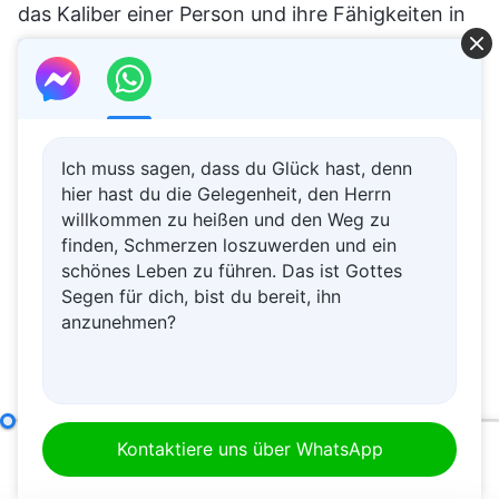
das Kaliber einer Person und ihre Fähigkeiten in
verschiedenen Aspekten. Arbeitserfahrung
bietet lediglich eine Orientierungshilfe. Natürlich
ist Arbeitserfahrung auch wertvoll, weil sie aus
persönlicher Erfahrung entsteht, aber diese
Ich muss sagen, dass du Glück hast, denn
praktische Arbeitserfahrung kann dich nicht in
hier hast du die Gelegenheit, den Herrn
willkommen zu heißen und den Weg zu
die Lage versetzen, die Grundsätze
finden, Schmerzen loszuwerden und ein
vielgestaltiger Arbeit genauer zu erfassen. Wenn
schönes Leben zu führen. Das ist Gottes
Segen für dich, bist du bereit, ihn
dein Kaliber gut ist und du die
anzunehmen?
Wahrheitsgrundsätze wirklich verstehst, kannst
du, selbst wenn du keine Arbeitserfahrung hast
oder deine persönliche Erfahrung nicht
umfangreich ist, immer noch umfassende
Wie man nach der Wahrheit strebt (8)
Abschnitt Eins
Kontaktiere uns über WhatsApp
00:00
27:20
Arbeiten alleine schultern und eigenständig die