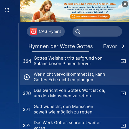
Niemand versteht Gottes Willen
358
Was die Jugend verfolgen muss
359
CAG Hymns
Lobet Gott, der siegreich
362
Hymnen der Worte Gottes
Favoriten
zurückgekehrt ist
Gottes Weisheit tritt aufgrund von
364
Satans bösen Plänen hervor
Wer nicht vervollkommnet ist, kann
Gottes Erbe nicht empfangen
Das Gericht von Gottes Wort ist da,
370
um den Menschen zu retten
Gott wünscht, den Menschen
371
soweit wie möglich zu retten
Das Werk Gottes schreitet weiter
372
voran