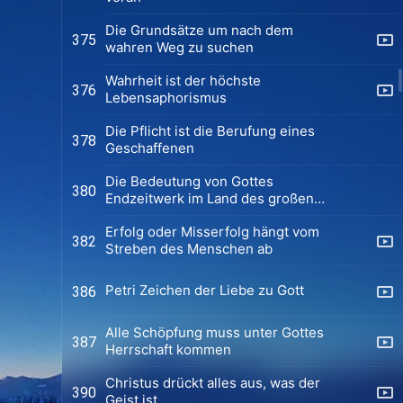
Die Grundsätze um nach dem
375
wahren Weg zu suchen
Wahrheit ist der höchste
376
Lebensaphorismus
Die Pflicht ist die Berufung eines
378
Geschaffenen
Die Bedeutung von Gottes
380
Endzeitwerk im Land des großen
roten Drachen
Erfolg oder Misserfolg hängt vom
382
Streben des Menschen ab
Petri Zeichen der Liebe zu Gott
386
Alle Schöpfung muss unter Gottes
387
Herrschaft kommen
Christus drückt alles aus, was der
390
Geist ist