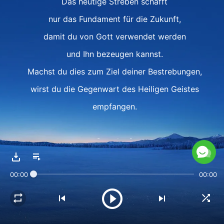
Das heutige Streben schafft
nur das Fundament für die Zukunft,
damit du von Gott verwendet werden
und Ihn bezeugen kannst.
Machst du dies zum Ziel deiner Bestrebungen,
wirst du die Gegenwart des Heiligen Geistes
empfangen.
Strophe 2
Konzentrier dich auf ein einziges Ziel
00:00
00:00
und Gott perfektioniert dich.
Dies ist der Weg des Heiligen Geistes.
Den Weg, auf dem der Heilige Geist die Menschen