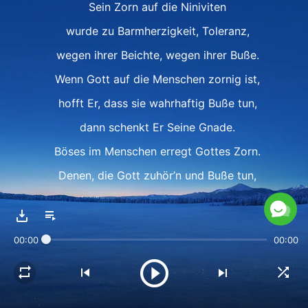
Sein Zorn auf die Niniviten
wurde zu Barmherzigkeit, Toleranz,
wegen ihrer Beichte, wegen ihrer Buße.
Wenn Gott auf die Menschen zornig ist,
hofft Er, dass sie wahrhaftig Buße tun,
dann schenkt Er Seine Gnade.
Böses im Menschen erregt Gottes Zorn.
Denen, die Gott zuhör’n und Buße tun,
sich vom Bösen abwenden
und von Gewalt ablassen,
00:00
00:00
ihnen schenkt Gott Gnade und Toleranz.
Ⅱ
Kein Widerspruch in dieser Offenbarung