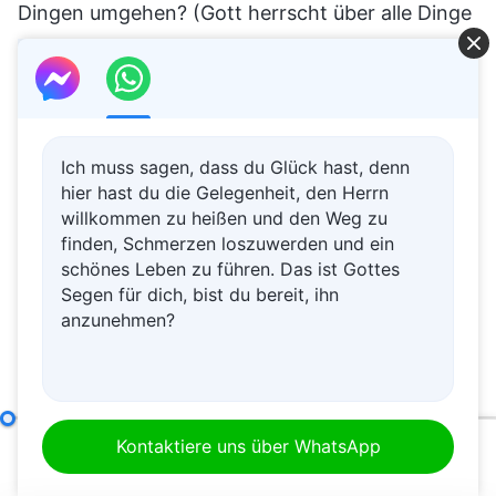
Dingen umgehen? (Gott herrscht über alle Dinge
und ordnet sie, während der Mensch alles davon
genießt.) Stimmt ihr diesen Worten zu? (Ja.) Der
größte Unterschied zwischen Gott und der
Menschheit ist, dass Gott über alle Dinge
Ich muss sagen, dass du Glück hast, denn
herrscht und alle Dinge bereitstellt. Gott ist die
hier hast du die Gelegenheit, den Herrn
willkommen zu heißen und den Weg zu
Quelle von allem und die Menschheit genießt alle
finden, Schmerzen loszuwerden und ein
Dinge, während Gott sie bereitstellt. Das heißt,
schönes Leben zu führen. Das ist Gottes
Segen für dich, bist du bereit, ihn
der Mensch genießt alle Dinge, wenn er das
anzunehmen?
Leben akzeptiert, das Gott allen Dingen verleiht.
Die Menschheit genießt die Ergebnisse von
Gottes Schöpfung aller Dinge, während Gott der
Herr ist. Richtig? Was ist dann aus der
Gott Selbst, der Einzigartige VIII
Kontaktiere uns über WhatsApp
00:00
32:02
Perspektive aller Dinge der Unterschied