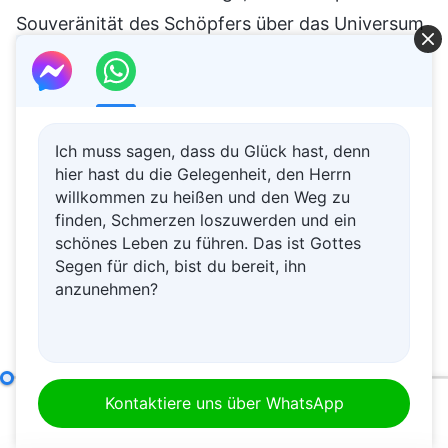
Souveränität des Schöpfers über das Universum
zu erfassen? Wie viele Menschen können
wirklich die Souveränität und Anordnung des
Schöpfers über ihr eigenes Schicksal verstehen,
erkennen, akzeptieren und sich ihnen fügen?
Ich muss sagen, dass du Glück hast, denn
hier hast du die Gelegenheit, den Herrn
Wer wird, nachdem er an die Tatsache der
willkommen zu heißen und den Weg zu
Souveränität des Schöpfers über alle Dinge
finden, Schmerzen loszuwerden und ein
schönes Leben zu führen. Das ist Gottes
glaubt, wirklich daran glauben und anerkennen,
Segen für dich, bist du bereit, ihn
dass der Schöpfer auch das Schicksal des
anzunehmen?
menschlichen Lebens diktiert? Wer kann wirklich
die Tatsache begreifen, dass das Schicksal des
Menschen in des Schöpfers Händen liegt?
Gott Selbst, der Einzigartige III
Kontaktiere uns über WhatsApp
Welche Art von Haltung sollte die Menschheit
00:00
29:53
gegenüber der Souveränität des Schöpfers