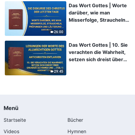
Das Wort Gottes | Worte
darüber, wie man
Misserfolge, Straucheln,
Prüfungen und Läuterung
26:00
erfahren sollte (Auszug
60)
Das Wort Gottes | 10. Sie
verachten die Wahrheit,
setzen sich dreist über
Grundsätze hinweg und
29:45
ignorieren die
Anordnungen von Gottes
Haus (Teil 1) (Abschnitt
Zwei)
Menü
Startseite
Bücher
Videos
Hymnen